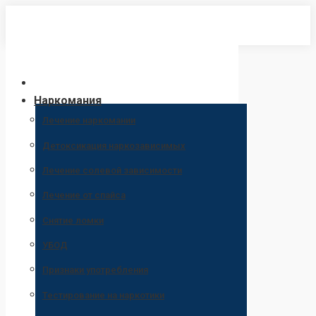
Перейти
к
содержанию
Наркомания
Лечение наркомании
Детоксикация наркозависимых
Лечение солевой зависимости
Лечение от спайса
Снятие ломки
УБОД
Признаки употребления
Тестирование на наркотики