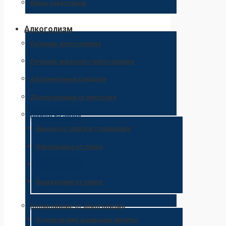
Виды наркотиков
Алкоголизм
Лечение алкоголизма
Лечение женского алкоголизма
Абстинентный синдром
Детоксикация от алкоголя
Вывод из запоя
Вывод из запоя в стационаре
Капельница от запоя
Лечение запоя
Выведение из запоя
Кодирование от алкоголизма
Кодирование вшивание ампулы