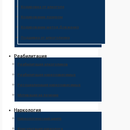
Кодировка от алкоголя
Кодирование лазером
Кодирование метод Довженко
Подшивка от алкоголизма
Реабилитация
Реабилитация алкоголиков
Реабилитация наркозависимых
Ресоциализация наркозависимых
Мотивация на лечение
Наркология
Наркологический центр
Консультация нарколога